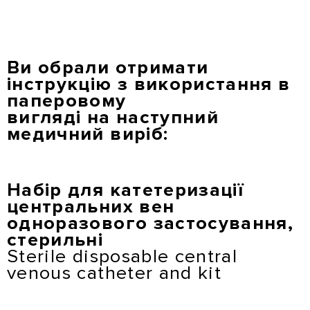
Перейти
до
основного
вмісту
Ви обрали отримати
інструкцію з використання в
паперовому
вигляді на наступний
медичний виріб:
Набір для катетеризації
центральних вен
одноразового застосування,
стерильні
Sterile disposable central
venous catheter and kit