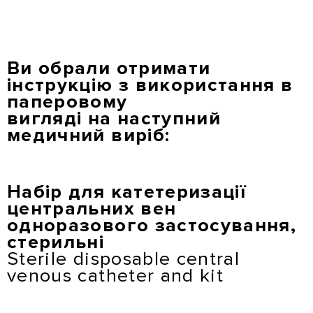
Перейти
до
основного
вмісту
Ви обрали отримати
інструкцію з використання в
паперовому
вигляді на наступний
медичний виріб:
Набір для катетеризації
центральних вен
одноразового застосування,
стерильні
Sterile disposable central
venous catheter and kit