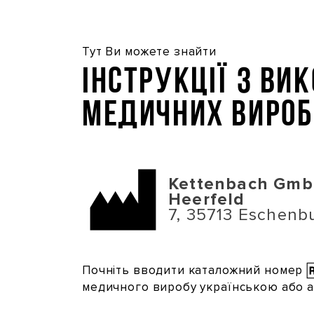
Перейти
до
основного
Тут Ви можете знайти
вмісту
Інструкції з ви
медичних вироб
Kettenbach GmbH
Heerfeld
7, 35713 Eschenb
Почніть вводити каталожний номер
медичного виробу українською або 