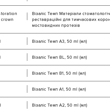
storation
Візаліс Темп Матеріали стоматологіч
y crown
реставраційні для тимчасових корон
мостовидних протезів
l
Візаліс Темп А3, 50 ml (мл)
l
Візаліс Темп BL, 50 ml (мл)
Візаліс Темп B1, 50 ml (мл)
Візаліс Темп А1, 50 ml (мл)
l
Візаліс Темп А2, 50 ml (мл)