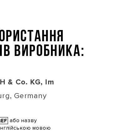
користання
ів виробника:
 & Co. KG, Im
urg, Germany
або назву
англійською мовою