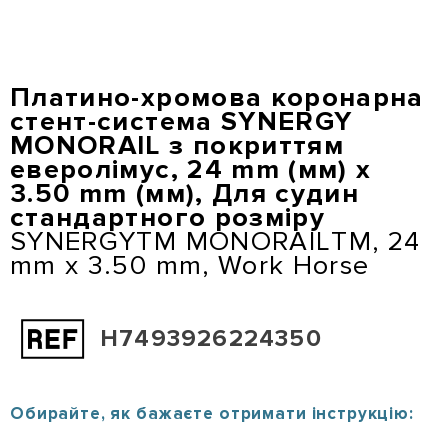
Перейти
до
основного
вмісту
Платино-хромова коронарна
стент-система SYNERGY
MONORAIL з покриттям
еверолімус, 24 mm (мм) x
3.50 mm (мм), Для судин
стандартного розміру
SYNERGYТМ MONORAILТМ, 24
mm x 3.50 mm, Work Horse
H7493926224350
Обирайте, як бажаєте отримати інструкцію: