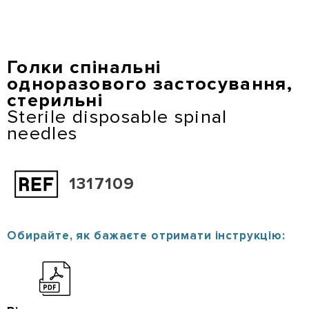
Перейти
до
основного
вмісту
Голки спінальні
одноразового застосування,
стерильні
Sterile disposable spinal
needles
1317109
Обирайте, як бажаєте отримати інструкцію: