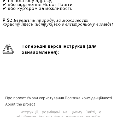
✔ на поштову адресу;
✔ або відділення Нової Пошти;
✔ або кур’єром за можливості.
P.S.:
Бережіть природу, за можливості
користуйтесь інструкцією в електронному вигляді!
Попередні версії інструкції (для
ознайомлення):
Нижній
Про проект
Умови користування
Політика конфіденційності
About the project
колонтитул
Інструкції, розміщені на цьому Сайті, є
офіційними інструкціями медичних виробів,